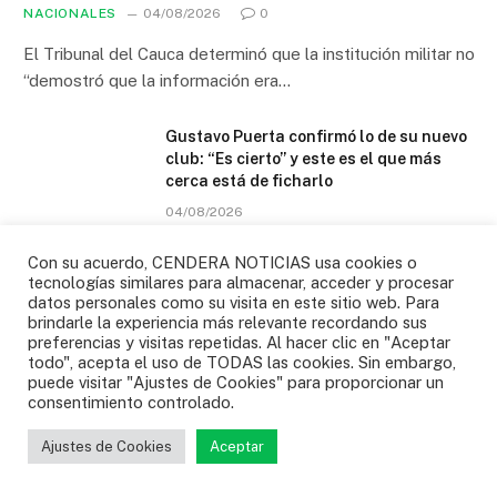
NACIONALES
04/08/2026
0
El Tribunal del Cauca determinó que la institución militar no
“demostró que la información era…
Gustavo Puerta confirmó lo de su nuevo
club: “Es cierto” y este es el que más
cerca está de ficharlo
04/08/2026
Con su acuerdo, CENDERA NOTICIAS usa cookies o
Colombia ganó histórico oro en voleibol
tecnologías similares para almacenar, acceder y procesar
de los Juegos Centroamericanos y del
datos personales como su visita en este sitio web. Para
Caribe
brindarle la experiencia más relevante recordando sus
31/07/2026
preferencias y visitas repetidas. Al hacer clic en "Aceptar
todo", acepta el uso de TODAS las cookies. Sin embargo,
puede visitar "Ajustes de Cookies" para proporcionar un
¿Cuándo vuelve a jugar la selección de
consentimiento controlado.
Colombia? Ya hay dos amistosos en el
radar?
Ajustes de Cookies
Aceptar
30/07/2026