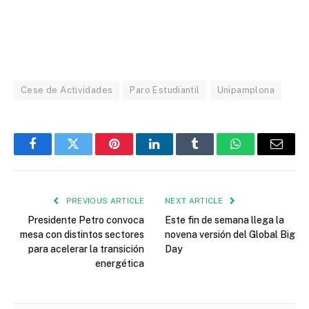
Cese de Actividades
Paro Estudiantil
Unipamplona
Facebook
Twitter
Pinterest
LinkedIn
Tumblr
WhatsApp
Email
PREVIOUS ARTICLE
NEXT ARTICLE
Presidente Petro convoca
Este fin de semana llega la
mesa con distintos sectores
novena versión del Global Big
para acelerar la transición
Day
energética