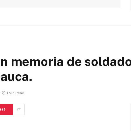
en memoria de soldad
Cauca.
1 Min Read
est