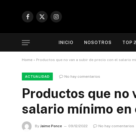
Facebook
X
Instagram
(Twitter)
INICIO
NOSOTROS
TOP 
Home
»
Productos que no van a subir de precio con el salario m
ACTUALIDAD
No hay comentarios
Productos que no v
salario mínimo en
By
Jaime Ponce
09/12/2022
No hay comentarios