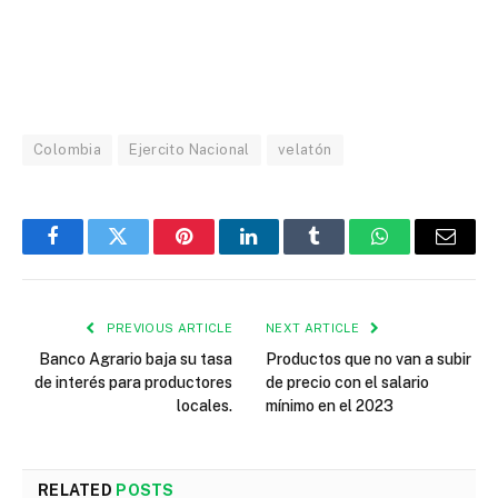
Colombia
Ejercito Nacional
velatón
Facebook
Twitter
Pinterest
LinkedIn
Tumblr
WhatsApp
Email
PREVIOUS ARTICLE
NEXT ARTICLE
Banco Agrario baja su tasa
Productos que no van a subir
de interés para productores
de precio con el salario
locales.
mínimo en el 2023
RELATED
POSTS