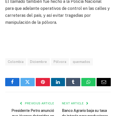
El llamado también fue hecho a la Policía Nacional
para que adelante operativos de control en las calles y
carreteras del país, y así evitar tragedias por
manipulación de la pólvora.
Colombia
Diciembre
Pólvora
quemados
Facebook
Twitter
Pinterest
LinkedIn
Tumblr
WhatsApp
Email
PREVIOUS ARTICLE
NEXT ARTICLE
Presidente Petro anunció
Banco Agrario baja su tasa
que jóvenes detenidos en
de interés para productores