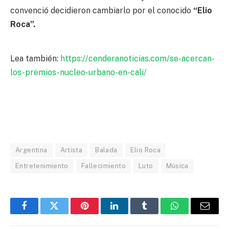
convenció decidieron cambiarlo por el conocido
“Elio
Roca”.
Lea también:
https://cenderanoticias.com/se-acercan-
los-premios-nucleo-urbano-en-cali/
Argentina
Artista
Balada
Elio Roca
Entretenimiento
Fallecimiento
Luto
Música
Facebook
Twitter
Pinterest
LinkedIn
Tumblr
WhatsApp
Email