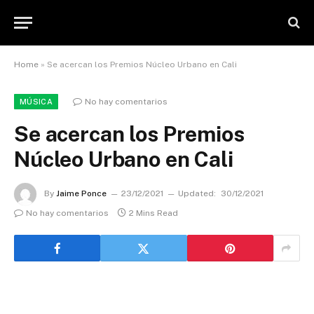
Home
»
Se acercan los Premios Núcleo Urbano en Cali
No hay comentarios
MÚSICA
Se acercan los Premios
Núcleo Urbano en Cali
By
Jaime Ponce
23/12/2021
Updated:
30/12/2021
No hay comentarios
2 Mins Read