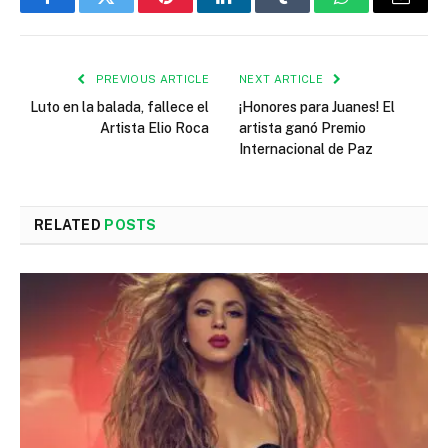
Facebook
Twitter
Pinterest
LinkedIn
Tumblr
WhatsApp
Email
PREVIOUS ARTICLE
NEXT ARTICLE
Luto en la balada, fallece el
¡Honores para Juanes! El
Artista Elio Roca
artista ganó Premio
Internacional de Paz
RELATED
POSTS