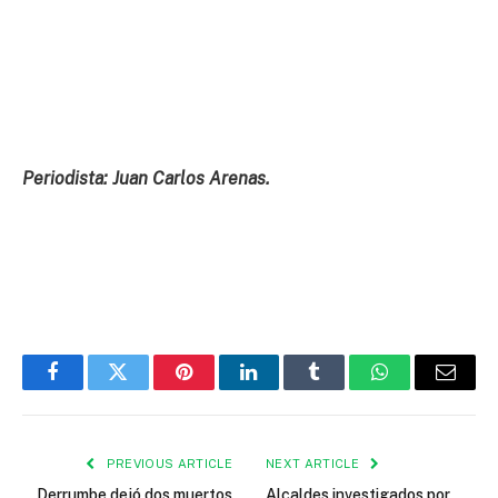
Periodista: Juan Carlos Arenas.
Facebook
Twitter
Pinterest
LinkedIn
Tumblr
WhatsApp
Email
PREVIOUS ARTICLE
NEXT ARTICLE
Derrumbe dejó dos muertos
Alcaldes investigados por