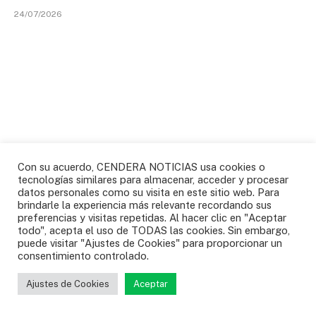
24/07/2026
Con su acuerdo, CENDERA NOTICIAS usa cookies o
tecnologías similares para almacenar, acceder y procesar
datos personales como su visita en este sitio web. Para
brindarle la experiencia más relevante recordando sus
preferencias y visitas repetidas. Al hacer clic en "Aceptar
“Un concesionario de motos hurtadas”, el negocio
todo", acepta el uso de TODAS las cookies. Sin embargo,
de tres policías que fueron capturados en el Cauca
puede visitar "Ajustes de Cookies" para proporcionar un
16/07/2026
consentimiento controlado.
Ajustes de Cookies
Aceptar