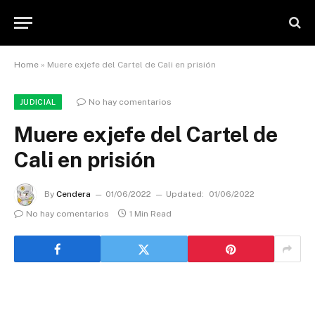
Home
»
Muere exjefe del Cartel de Cali en prisión
No hay comentarios
JUDICIAL
Muere exjefe del Cartel de
Cali en prisión
By
Cendera
01/06/2022
Updated:
01/06/2022
No hay comentarios
1 Min Read